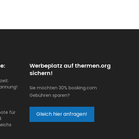
e:
Werbeplatz auf thermen.org
sichern!
zeit:
pannung!
Sie möchten 30% booking.com
Gebühren sparen?
ote für
Gleich hier anfragen!
d
reichs