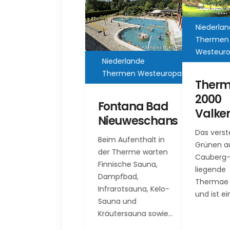
Niederlande
Thermen
Westeuropa
Niederl
Niederlande
Therme
Thermen Westeuropa
Westeu
Thermae
2000
Fontana Bad
Ther
Valkenburg
Nieuweschans
Arce
Das versteckt im
Beim Aufenthalt in
Grünen auf dem
Seinen 
der Therme warten
Cauberg-Hügel
verdankt
Finnische Sauna,
liegende
Thermal
Dampfbad,
Thermae 2000
seinen 3
Infrarotsauna, Kelo-
und ist eines der…
Grad w
Sauna und
Bädern, 
Kräutersauna sowie…