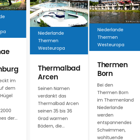
Niederlande
ande
Thermen
Niederlande
n
Westeuropa
Thermen Westeu
ropa
Thermen
Fontana Ba
malbad
Born
Nieuwescha
n
Bei den
Beim Aufenthalt in
Namen
Thermen Born
der Therme warte
 das
im Thermenland
Finnische Sauna,
bad Arcen
Niederlande
Dampfbad,
5 bis 36
werden
Infrarotsauna, Kel
armen
entspannendes
Sauna und
die…
Schwimmen,
Kräutersauna sow
wohltuende