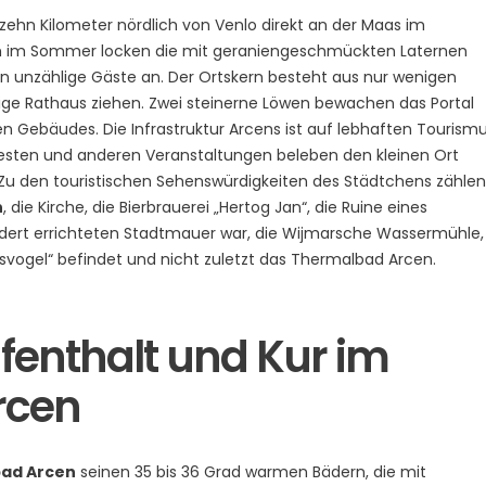
 zehn Kilometer nördlich von Venlo direkt an der Maas im
em im Sommer locken die mit geraniengeschmückten Laternen
 unzählige Gäste an. Der Ortskern besteht aus nur wenigen
ge Rathaus ziehen. Zwei steinerne Löwen bewachen das Portal
en Gebäudes. Die Infrastruktur Arcens ist auf lebhaften Tourism
 Festen und anderen Veranstaltungen beleben den kleinen Ort
 Zu den touristischen Sehenswürdigkeiten des Städtchens zählen
n
, die Kirche, die Bierbrauerei „Hertog Jan“, die Ruine eines
undert errichteten Stadtmauer war, die Wijmarsche Wassermühle,
 Ijsvogel“ befindet und nicht zuletzt das Thermalbad Arcen.
fenthalt und Kur im
rcen
ad Arcen
seinen 35 bis 36 Grad warmen Bädern, die mit