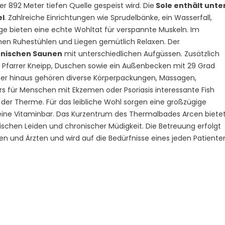
er 892 Meter tiefen Quelle gespeist wird. Die
Sole enthält unte
el
. Zahlreiche Einrichtungen wie Sprudelbänke, ein Wasserfall,
e bieten eine echte Wohltat für verspannte Muskeln. Im
men Ruhestühlen und Liegen gemütlich Relaxen. Der
nnischen Saunen
mit unterschiedlichen Aufgüssen. Zusätzlich
 Pfarrer Kneipp, Duschen sowie ein Außenbecken mit 29 Grad
r hinaus gehören diverse Körperpackungen, Massagen,
 für Menschen mit Ekzemen oder Psoriasis interessante Fish
er Therme. Für das leibliche Wohl sorgen eine großzügige
eine Vitaminbar. Das Kurzentrum des Thermalbades Arcen biete
chen Leiden und chronischer Müdigkeit. Die Betreuung erfolgt
 und Ärzten und wird auf die Bedürfnisse eines jeden Patiente