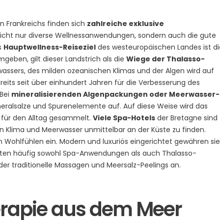
en Frankreichs finden sich
zahlreiche exklusive
 nicht nur diverse Wellnessanwendungen, sondern auch die gute
s
Hauptwellness-Reiseziel
des westeuropäischen Landes ist di
geben, gilt dieser Landstrich als die
Wiege der Thalasso-
rwassers, des milden ozeanischen Klimas und der Algen wird auf
reits seit über einhundert Jahren für die Verbesserung des
Bei
mineralisierenden Algenpackungen oder Meerwasser-
ralsalze und Spurenelemente auf. Auf diese Weise wird das
für den Alltag gesammelt.
Viele Spa-Hotels
der Bretagne sind
 Klima und Meerwasser unmittelbar an der Küste zu finden.
Wohlfühlen ein. Modern und luxuriös eingerichtet gewähren sie
ieten häufig sowohl Spa-Anwendungen als auch Thalasso-
er traditionelle Massagen und Meersalz-Peelings an.
erapie aus dem Meer