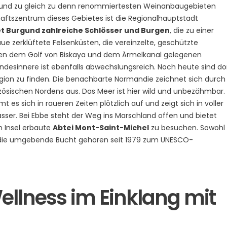
en und zu gleich zu denn renommiertesten Weinanbaugebieten
aftszentrum dieses Gebietes ist die Regionalhauptstadt
et Burgund zahlreiche Schlösser und Burgen
, die zu einer
ue zerklüftete Felsenküsten, die vereinzelte, geschützte
en dem Golf von Biskaya und dem Ärmelkanal gelegenen
desinnere ist ebenfalls abwechslungsreich. Noch heute sind do
egion zu finden. Die benachbarte Normandie zeichnet sich durch
nzösischen Nordens aus. Das Meer ist hier wild und unbezähmbar.
es sich in raueren Zeiten plötzlich auf und zeigt sich in voller
sser. Bei Ebbe steht der Weg ins Marschland offen und bietet
n Insel erbaute
Abtei Mont-Saint-Michel
zu besuchen. Sowohl
h die umgebende Bucht gehören seit 1979 zum UNESCO-
ellness im Einklang mit