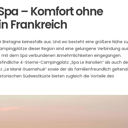
pa – Komfort ohne
n Frankreich
er Bretagne keinesfalls aus. Und wo besteht eine größere Nähe zu
Campingplätze dieser Region sind eine gelungene Verbindung au
 mit dem Spa verbundenen Annehmlichkeiten eingegangen.
efindliche 4-Sterne-Campingplatz „Spa Le Ranolien“ als auch de
z „Le Mané Guernehué“ sowie der als familienfreundlich geltend
 bretonischen Südwestküste bieten zugleich die Vorteile des