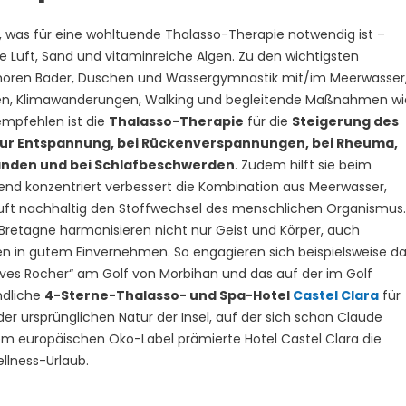
s, was für eine wohltuende Thalasso-Therapie notwendig ist –
 Luft, Sand und vitaminreiche Algen. Zu den wichtigsten
ören Bäder, Duschen und Wassergymnastik mit/im Meerwasser
en, Klimawanderungen, Walking und begleitende Maßnahmen wi
mpfehlen ist die
Thalasso-Therapie
für die
Steigerung des
zur Entspannung, bei Rückenverspannungen, bei Rheuma,
änden und bei Schlafbeschwerden
. Zudem hilft sie beim
nd konzentriert verbessert die Kombination aus Meerwasser,
ft nachhaltig den Stoffwechsel des menschlichen Organismus.
Bretagne harmonisieren nicht nur Geist und Körper, auch
n in gutem Einvernehmen. So engagieren sich beispielsweise d
ves Rocher“ am Golf von Morbihan und das auf der im Golf
ndliche
4-Sterne-Thalasso- und Spa-Hotel
Castel Clara
für
er ursprünglichen Natur der Insel, auf der sich schon Claude
 dem europäischen Öko-Label prämierte Hotel Castel Clara die
llness-Urlaub.