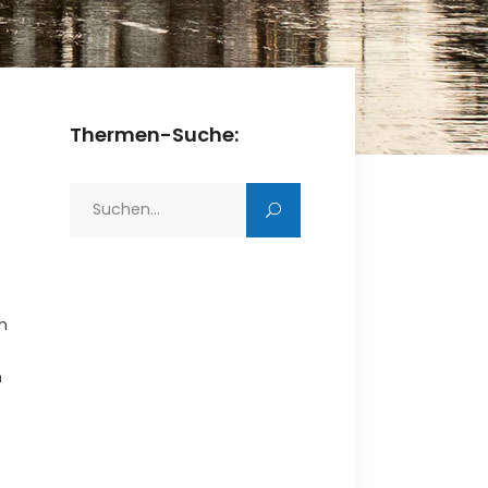
Thermen-Suche:
Search
for:
ch
h