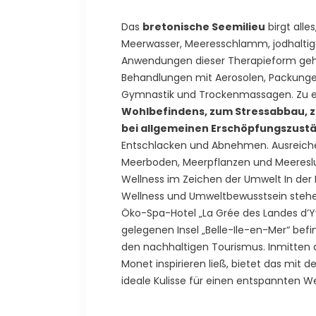
Das
bretonische Seemilieu
birgt alle
Meerwasser, Meeresschlamm, jodhaltige
Anwendungen dieser Therapieform geh
Behandlungen mit Aerosolen, Packung
Gymnastik und Trockenmassagen. Zu e
Wohlbefindens, zum Stressabbau, 
bei allgemeinen Erschöpfungszust
Entschlacken und Abnehmen. Ausreiche
Meerboden, Meerpflanzen und Meereslu
Wellness im Zeichen der Umwelt In der 
Wellness und Umweltbewusstsein stehe
Öko-Spa-Hotel „La Grée des Landes d’Y
gelegenen Insel „Belle-Ile-en-Mer“ befi
den nachhaltigen Tourismus. Inmitten d
Monet inspirieren ließ, bietet das mit
ideale Kulisse für einen entspannten We