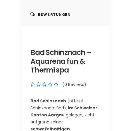
BEWERTUNGEN
Bad Schinznach –
Aquarena fun &
Thermi spa
(0 Reviews)
Bad Schinznach
(offiziell:
Schinznach-Bad),
im Schweizer
Kanton Aargau
gelegen, zieht
aufgrund seiner
schwefelhaltigen