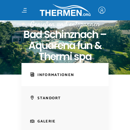
Genießen und entspannen
Bad Schinznach –
Aquarena fun &
Thermi spa
INFORMATIONEN
STANDORT
GALERIE