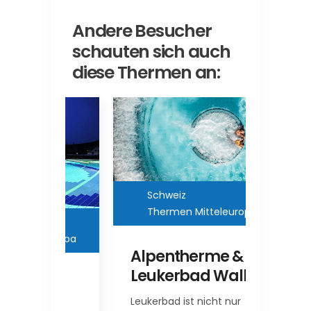
Andere Besucher
schauten sich auch
diese Thermen an:
Schweiz
Thermen Mitteleuropa
Öste
Ther
leuropa
Alpentherme &
Leukerbad Wallis
Alpe
n –
Hofga
hr
Leukerbad ist nicht nur