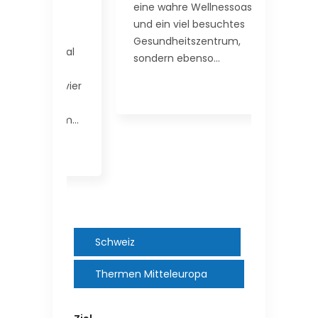
eine wahre Wellnessoase
Die Bad 
orgen
und ein viel besuchtes
Alpenth
Gesundheitszentrum,
nach we
hermal
sondern ebenso…
Umbau d
,
alten…
und vier
ßerdem…
Schweiz
Thermen Mitteleuropa