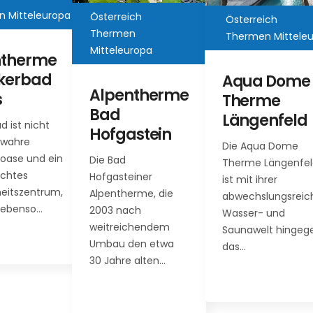
Deutschland
ch
Österreich
Thermen
n
Thermen Mitteleuropa
Mitteleuropa
ropa
Aqua Dome
Ahr
ntherme
Therme
Thermen –
Längenfeld
Bad
stein
Die Aqua Dome
Neuenahr
Therme Längenfeld
Im Innenbereich
iner
ist mit ihrer
sorgen sprudelnde
rme, die
abwechslungsreichen
Thermalbecken,
ch
Wasser- und
Thermal
chendem
Saunawelt hingegen
Bewegungsbecken
en etwa
das…
Süßwasserbecken
 alten…
und vier Whirlpool
für Entspannung.
Außerdem…