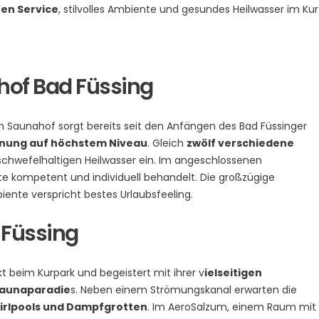
ten Service
, stilvolles Ambiente und gesundes Heilwasser im Kur
hof Bad Füssing
Saunahof sorgt bereits seit den Anfängen des Bad Füssinger
nung auf höchstem Niveau
. Gleich
zwölf verschiedene
chwefelhaltigen Heilwasser ein. Im angeschlossenen
e kompetent und individuell behandelt. Die großzügige
ente verspricht bestes Urlaubsfeeling.
 Füssing
kt beim Kurpark und begeistert mit ihrer v
ielseitigen
Saunaparadie
s. Neben einem Strömungskanal erwarten die
rlpools und Dampfgrotten
. Im AeroSalzum, einem Raum mit