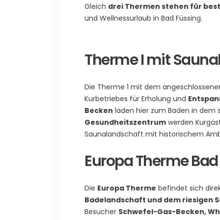
Gleich
drei Thermen stehen für bes
und Wellnessurlaub in Bad Füssing.
Therme I mit Sauna
Die Therme 1 mit dem angeschlossenen 
Kurbetriebes für Erholung und
Entspan
Becken
laden hier zum Baden in dem s
Gesundheitszentrum
werden Kurgäst
Saunalandschaft mit historischem Ambi
Europa Therme Bad
Die
Europa Therme
befindet sich dire
Badelandschaft und dem riesigen 
Besucher
Schwefel-Gas-Becken, Whi