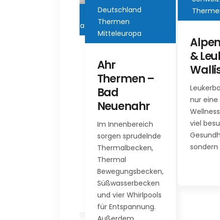
Deutschland
Thermen Mitteleuropa
Österrei
Thermen
Therme
Mitteleuropa
Mitteleu
Alpentherme
& Leukerbad
Ahr
Alpe
Wallis
Thermen –
Bad
Leukerbad ist nicht
Bad
Hofga
nur eine wahre
Neuenahr
Wellnessoase und ein
Die Bad
viel besuchtes
Im Innenbereich
Hofgaste
Gesundheitszentrum,
sorgen sprudelnde
Alpenthe
sondern ebenso…
Thermalbecken,
2003 na
Thermal
weitrei
Bewegungsbecken,
Umbau d
Süßwasserbecken
30 Jahre
und vier Whirlpools
für Entspannung.
Außerdem…