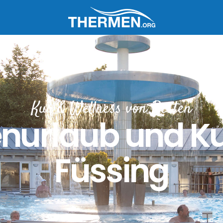
Kur & Wellness von Besten
urlaub und Ku
Füssing