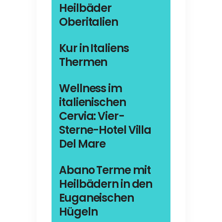
Heilbäder
Oberitalien
Kur in Italiens
Thermen
Wellness im
italienischen
Cervia: Vier-
Sterne-Hotel Villa
Del Mare
Abano Terme mit
Heilbädern in den
Euganeischen
Hügeln