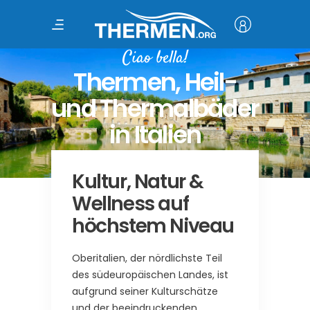
Ciao bella!
Thermen, Heil-
und Thermalbäder
in Italien
Kultur, Natur &
Wellness auf
höchstem Niveau
Oberitalien, der nördlichste Teil
des südeuropäischen Landes, ist
aufgrund seiner Kulturschätze
und der beeindruckenden