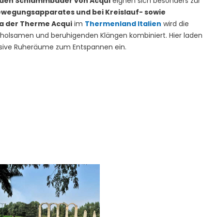
den Schlammbäder von Acqui
eignen sich besonders zur
ewegungsapparates und bei Kreislauf- sowie
a der Therme Acqui
im
Thermenland Italien
wird die
rholsamen und beruhigenden Klängen kombiniert. Hier laden
usive Ruheräume zum Entspannen ein.