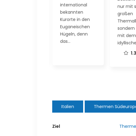
international
nur mit seinem
Dieses e
bekannten
großen
Wellnes
Kurorte in den
Thermalbecken,
Therme
Euganeischen
sondern ebenso
verfügt
Hügeln, denn
mit dem
stilvolle
das…
idyllischen…
Bäderla
1.3
Poor
zahlrei
Italien
Thermen Südeurop
Ziel
Thermen