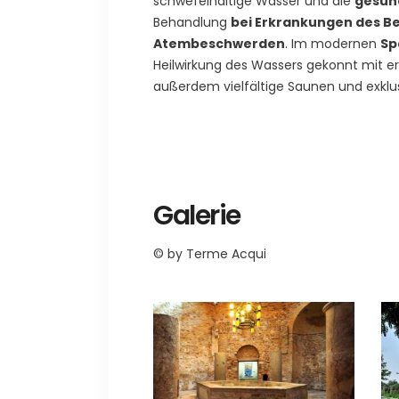
schwefelhaltige Wasser und die
gesun
Behandlung
bei Erkrankungen des B
Atembeschwerden
. Im modernen
Sp
Heilwirkung des Wassers gekonnt mit e
außerdem vielfältige Saunen und exkl
Galerie
© by Terme Acqui