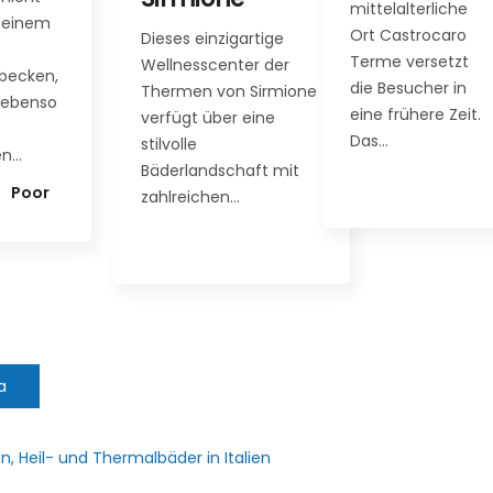
mittelalterliche
international
Ort Castrocaro
inzigartige
bekannten
Terme versetzt
scenter der
Kurorte in den
die Besucher in
n von Sirmione
Euganeischen
eine frühere Zeit.
 über eine
Hügeln, denn
Das…
das…
ndschaft mit
chen…
a
, Heil- und Thermalbäder in Italien