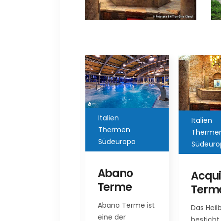
Italien
Italien
Thermen
Thermen
Italie
Südeuropa
Südeuropa
Ther
Abano
Acqui
Aqua
Terme
Terme
Ther
Well
Abano Terme ist
Das Heilbad
eine der
Sirm
besticht nicht