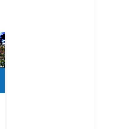
Italien
Thermen
Italien
Südeuropa
Thermen Südeuropa
Acqui
Aquaria
Terme
Thermen und
Wellnesscenter
Das Heilbad
Sirmione
besticht nicht