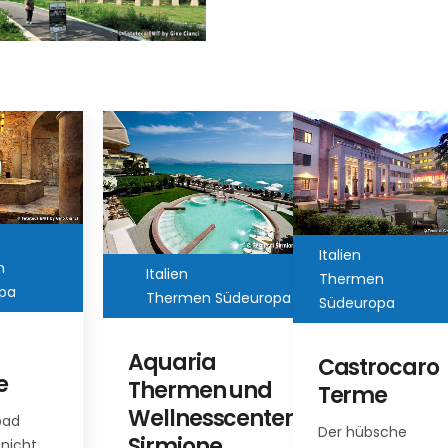
Italien
Italien
Thermen
n
Thermen
Südeuropa
men Südeuropa
Südeuropa
Abano
ria
Castrocaro
Terme
men und
Terme
nesscenter
Abano Terme ist
Der hübsche
eine der
ione