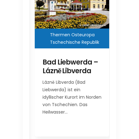
Thermen Osteuropa
Ther
europa
Tschechische Republik
Tsch
Bad Liebwerda –
Elis
Lázně Libverda
Karl
kuláš
Alžbě
Lázně Libverda (Bad
reiche
Karlo
Liebwerda) ist ein
er
idyllischer Kurort im Norden
Das Elis
me und
von Tschechien. Das
ebenso 
dies
Heilwasser…
Schloss
III – Ku