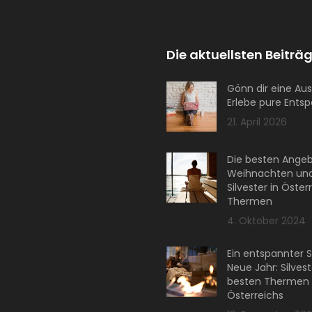
Die aktuellsten Beiträg
Gönn dir eine Aus
Erlebe pure Ents
21. April 2026
Die besten Angeb
Weihnachten un
Silvester in Öster
Thermen
4. Oktober 2024
Ein entspannter S
Neue Jahr: Silvest
besten Thermen
Österreichs