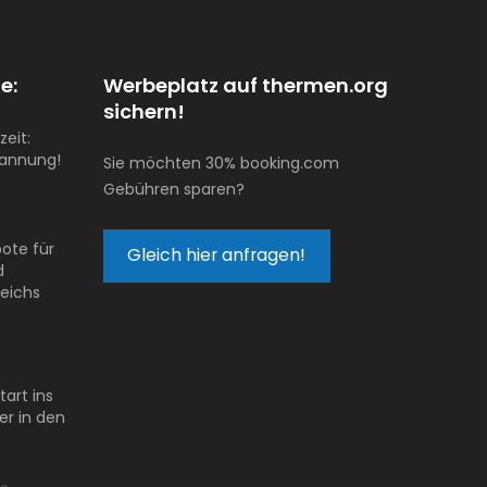
e:
Werbeplatz auf thermen.org
sichern!
zeit:
pannung!
Sie möchten 30% booking.com
Gebühren sparen?
ote für
Gleich hier anfragen!
d
reichs
tart ins
er in den