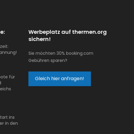
e:
Werbeplatz auf thermen.org
sichern!
zeit:
pannung!
Sie möchten 30% booking.com
Gebühren sparen?
ote für
Gleich hier anfragen!
d
reichs
tart ins
er in den