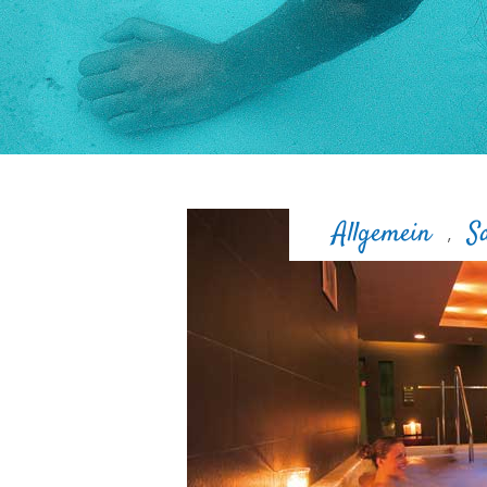
Allgemein
S
,