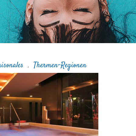
aisonales
Thermen-Regionen
,