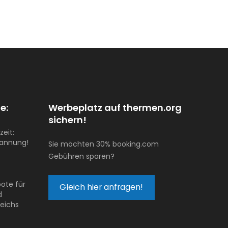
e:
Werbeplatz auf thermen.org
sichern!
zeit:
pannung!
Sie möchten 30% booking.com
Gebühren sparen?
ote für
Gleich hier anfragen!
d
reichs