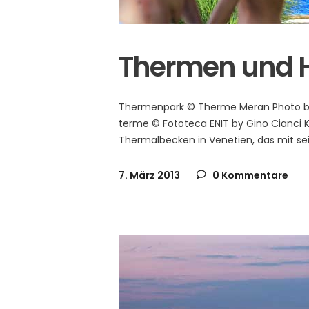
Thermen und He
Thermenpark © Therme Meran Photo by Ma
terme © Fototeca ENIT by Gino Cianci K
Thermalbecken in Venetien, das mit sei
7. März 2013
0 Kommentare