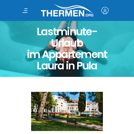
Lastminute-
Urlaub
im Appartement
Laura in Pula