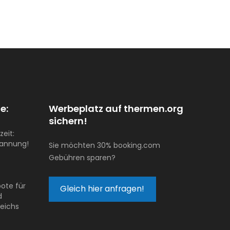
e:
Werbeplatz auf thermen.org
sichern!
zeit:
pannung!
Sie möchten 30% booking.com
Gebühren sparen?
ote für
Gleich hier anfragen!
d
reichs