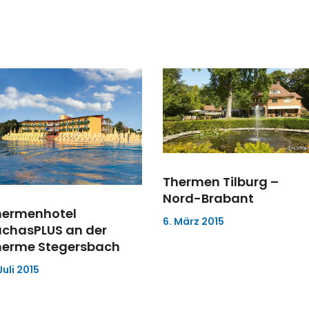
Thermen Tilburg –
Nord-Brabant
hermenhotel
6. März 2015
uchasPLUS an der
herme Stegersbach
Juli 2015