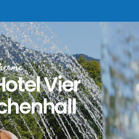
Therme
otel Vier
ichenhall