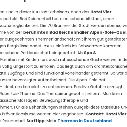
n sind in dieser Kurstadt erholsam, doch das
Hotel Vier
s perfekt. Bad Reichenhall hat eine schöne Altstadt, einen
nkaufsmöglichkeiten. Die 70 Brunnen der Stadt werden ebenso w
rme von der
berühmten Bad Reichenhaller Alpen-Sole-Quel
er ausgedehnten Thermenlandschaft mit ihrem gut gestaltete
igen Bergkulisse badet, muss einfach ins Schwärmen kommen,
ne schöne Parklandschaft eingebettet. Als
Spa &
 Familien mit Kindern an, doch ruhesuchende Gäste wie wir find
völlig ungestört zu erholen. Das liegt auch am architektonisch
te Zugänge und sind funktional voneinander getrennt. So war d
 unser bevorzugter Aufenthaltsort. Die Alpen-Sole hat
 ideal, um komplett zu entspannen. Positive Gefühle erzeugt
Rubertus-Therme. Das Therapieangebot ist enorm. Man kann
lassische Massagen, Bewegungstherapie und
hmen. Für alle Behandlungen stehen ausgebildete Masseure un
h Präventionskurse werden hier angeboten.
Kontakt:
Hotel Vier
d Reichenhall
Surftipp:
Mehr
Thermen in Deutschland