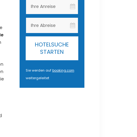
ie
le
n
HOTELSUCHE
STARTEN
en
Sie werden auf
booking.com
en
weitergeleitet
ie
d