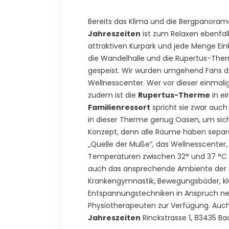
Bereits das Klima und die Bergpanorame
Jahreszeiten
ist zum Relaxen ebenfall
attraktiven Kurpark und jede Menge Ei
die Wandelhalle und die Rupertus-The
gespeist. Wir wurden umgehend Fans d
Wellnesscenter. Wer vor dieser einmal
zudem ist die
Rupertus-Therme
in ei
Familienressort
spricht sie zwar auch
in dieser Therme genug Oasen, um sich 
Konzept, denn alle Räume haben separa
„Quelle der Muße“, das Wellnesscenter,
Temperaturen zwischen 32° und 37 °C –
auch das ansprechende Ambiente der 
Krankengymnastik, Bewegungsbäder, k
Entspannungstechniken in Anspruch ne
Physiotherapeuten zur Verfügung. Auc
Jahreszeiten
Rinckstrasse 1, 83435 Ba