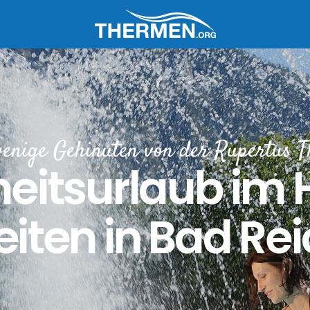
enige Gehinuten von der Rupertus 
itsurlaub im H
iten in Bad Re