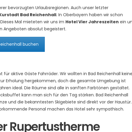
rer bevorzugten Urlaubsregionen. Auch unser letzter
Kurstadt Bad Reichenhall
. In Oberbayern haben wir schon
Dieses Mal mieteten wir uns im
Hotel Vier Jahreszeiten
ein u
n Angeboten absolut begeistert.
 Reichenhall buchen
t für aktive Gäste Fahrräder. Wir wollten in Bad Reichenhall kein
n zur Erholung hergekommen, doch die gesamte Umgebung ist
en ideal. Die Räume sind alle in sanften Farbtönen gestaltet.
ksbuffet kann man sich für den Tag stärken. Bad Reichenhall
enze und die bekanntesten Skigebiete sind direkt vor der Haustür.
orkommende Personal machen das Hotel sehr sympathisch.
er Rupertustherme